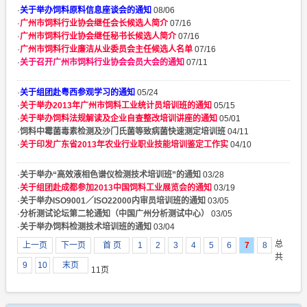
·
关于举办饲料原料信息座谈会的通知
08/06
·
广州市饲料行业协会继任会长候选人简介
07/16
·
广州市饲料行业协会继任秘书长候选人简介
07/16
·
广州市饲料行业廉洁从业委员会主任候选人名单
07/16
·
关于召开广州市饲料行业协会会员大会的通知
07/11
·
关于组团赴粤西参观学习的通知
05/24
·
关于举办2013年广州市饲料工业统计员培训班的通知
05/15
·
关于举办饲料法规解读及企业自查整改培训讲座的通知
05/01
·
饲料中霉菌毒素检测及沙门氏菌等致病菌快速测定培训班
04/11
·
关于印发广东省2013年农业行业职业技能培训鉴定工作实
04/10
·
关于举办“高效液相色谱仪检测技术培训班”的通知
03/28
·
关于组团赴成都参加2013中国饲料工业展览会的通知
03/19
·
关于举办ISO9001／ISO22000内审员培训班的通知
03/05
·
分析测试论坛第二轮通知（中国广州分析测试中心）
03/05
·
关于举办饲料检测技术培训班的通知
03/04
总
上一页
下一页
首 页
1
2
3
4
5
6
7
8
共
9
10
末页
11页