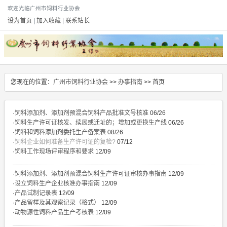
欢迎光临广州市饲料行业协会
设为首页
|
加入收藏
|
联系站长
您现在的位置：
广州市饲料行业协会
>>
办事指南
>> 首页
·
饲料添加剂、添加剂预混合饲料产品批准文号核准
06/26
·
饲料生产许可证核发、续展或迁址的；增加或更换生产线
06/26
·
饲料和饲料添加剂委托生产备案表
08/26
·
饲料企业如何准备生产许可证的复检?
07/12
·
饲料工作现场评审程序和要求
12/09
·
饲料添加剂、添加剂预混合饲料生产许可证审核办事指南
12/09
·
设立饲料生产企业核准办事指南
12/09
·
产品试制记录表
12/09
·
产品留样及其观察记录（格式）
12/09
·
动物源性饲料产品生产考核表
12/09