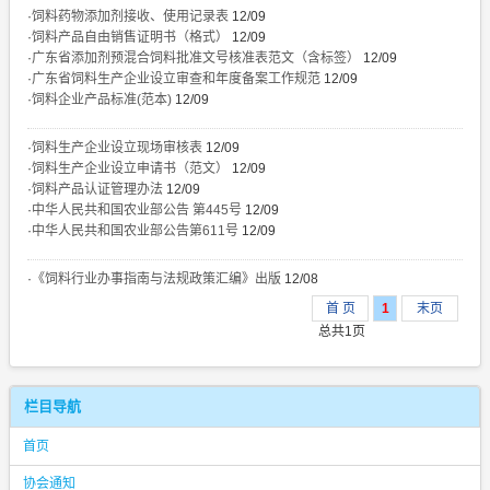
·
饲料药物添加剂接收、使用记录表
12/09
·
饲料产品自由销售证明书（格式）
12/09
·
广东省添加剂预混合饲料批准文号核准表范文（含标签）
12/09
·
广东省饲料生产企业设立审查和年度备案工作规范
12/09
·
饲料企业产品标准(范本)
12/09
·
饲料生产企业设立现场审核表
12/09
·
饲料生产企业设立申请书（范文）
12/09
·
饲料产品认证管理办法
12/09
·
中华人民共和国农业部公告 第445号
12/09
·
中华人民共和国农业部公告第611号
12/09
·
《饲料行业办事指南与法规政策汇编》出版
12/08
首 页
1
末页
总共1页
栏目导航
首页
协会通知