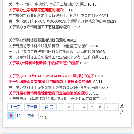
·
关于举办“饲料厂中央控制室操作工培训班”的通知
10/10
·
关于举办生态健康养殖讲座的通知
09/14
·
广东省饲料行业饲料加工设备维修工、饲料厂中央控制室
09/01
·
关于举办2011年HACCP/ISO9001安全质量管理体系文件编写
08/23
·
关于举办水产饲料加工工艺讲座的通知
08/12
·
关于举办饲料法规标准培训班的通知
08/02
·
关于开展初级饲料检验化验员职业技能鉴定的通知
07/04
·
关于开展参与广东扶贫济困日暨广州慈善日活动的通知
06/23
·
关于开展饲料加工设备维修工职业技能鉴定考评工作的通
06/15
·
关于举办“饲料检化验员(中级)培训班”的通知
05/05
·
关于举办2011年HACCP/ISO9001-2008培训班的通知
03/20
·
关于组团赴南昌参加2011中国饲料工业展览会的通知
03/11
·
关于举办饲料加工设备维修工继续教育及职业资格证书复
03/03
·
关于开展初级饲料检验化验员职业技能鉴定的通知
03/01
·
关于开展2011年度饲料和饲料添加剂生产企业年度备案工
02/21
总
上一页
下一页
首 页
1
2
3
4
5
6
7
8
共
9
10
末页
11页