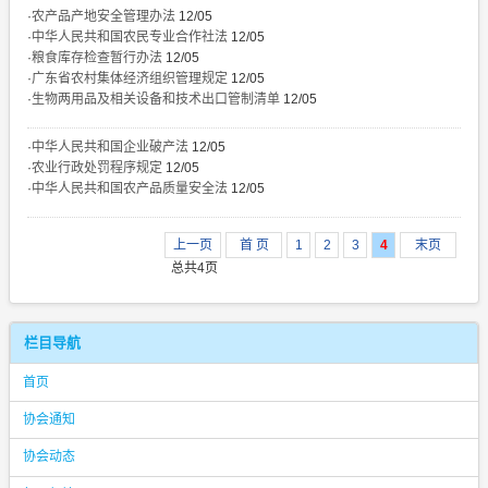
·
农产品产地安全管理办法
12/05
·
中华人民共和国农民专业合作社法
12/05
·
粮食库存检查暂行办法
12/05
·
广东省农村集体经济组织管理规定
12/05
·
生物两用品及相关设备和技术出口管制清单
12/05
·
中华人民共和国企业破产法
12/05
·
农业行政处罚程序规定
12/05
·
中华人民共和国农产品质量安全法
12/05
上一页
首 页
1
2
3
4
末页
总共4页
栏目导航
首页
协会通知
协会动态